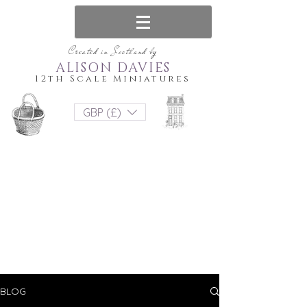
Created in Scotland by
ALISON DAVIES
12th Scale Miniatures
GBP (£)
BLOG