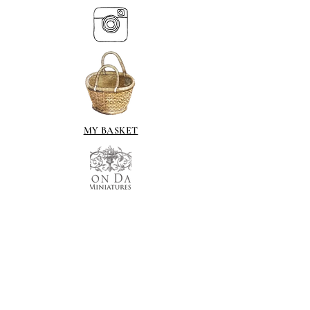
MY BASKET
ABOUT US
Lethendy House
Meikleour
Scotland
PH26EH
Tel.
07539 880641
alis
on@alisondaviesminiatures.co.uk